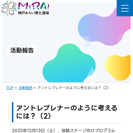
コ
ン
テ
ン
ツ
へ
活動報告
ス
キ
ッ
プ
TOP
>
活動報告
>
アントレプレナーのように考えるには？（2）
アントレプレナーのように考える
には？（2）
2025年12月13日（土）、体験ステージ向けプログラム