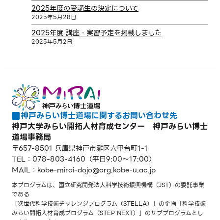
2025年度の受講生の決定について
2025年5月28日
2025年度 講座・実習予定を掲載しました
2025年5月2日
神戸みらい博士道場に関するお問い合わせ先
神戸大学みらい開拓人材育成センター 神戸みらい博士
道場事務局
〒657-8501 兵庫県神戸市灘区六甲台町1-1
TEL：
078-803-4160
（平日9:00〜17:00）
MAIL：kobe-mirai-dojo
org.kobe-u.ac.jp
[at]
本プログラムは、国立研究開発法人科学技術振興機構（JST）の委託事業
である
「次世代科学技術チャレンジプログラム（STELLA）」の企画「科学技術
みらい開拓人材育成プログラム（STEP NEXT）」のサブプログラムとし