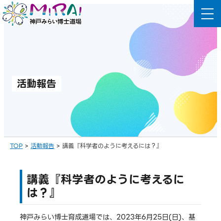
コ
ン
テ
ン
ツ
へ
活動報告
ス
キ
ッ
プ
TOP
>
活動報告
>
講義『科学者のように考えるには？』
講義『科学者のように考えるに
は？』
神戸みらい博士育成道場では、2023年6月25日(日)、基