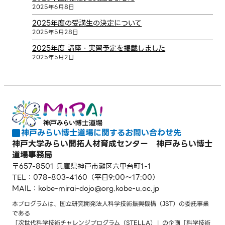
2025年6月8日
2025年度の受講生の決定について
2025年5月28日
2025年度 講座・実習予定を掲載しました
2025年5月2日
神戸みらい博士道場に関するお問い合わせ先
神戸大学みらい開拓人材育成センター 神戸みらい博士
道場事務局
〒657-8501 兵庫県神戸市灘区六甲台町1-1
TEL：
078-803-4160
（平日9:00〜17:00）
MAIL：kobe-mirai-dojo
org.kobe-u.ac.jp
[at]
本プログラムは、国立研究開発法人科学技術振興機構（JST）の委託事業
である
「次世代科学技術チャレンジプログラム（STELLA）」の企画「科学技術