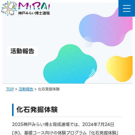
コ
ン
テ
ン
ツ
へ
活動報告
ス
キ
ッ
プ
TOP
>
活動報告
>
化石発掘体験
化石発掘体験
2025神戸みらい博士育成道場では、2024年7月24日
(水)、基礎コース向けの体験プログラム『化石発掘体験』